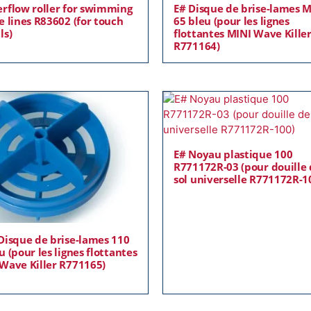
rflow roller for swimming
E# Disque de brise-lames M
e lines R83602 (for touch
65 bleu (pour les lignes
ls)
flottantes MINI Wave Kille
R771164)
E# Noyau plastique 100
R771172R-03 (pour douille
sol universelle R771172R-1
Disque de brise-lames 110
u (pour les lignes flottantes
Wave Killer R771165)