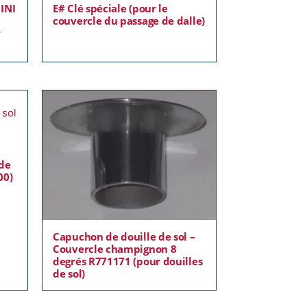
INI
E# Clé spéciale (pour le
couvercle du passage de dalle)
r
 de
00)
Capuchon de douille de sol –
Couvercle champignon 8
degrés R771171 (pour douilles
de sol)