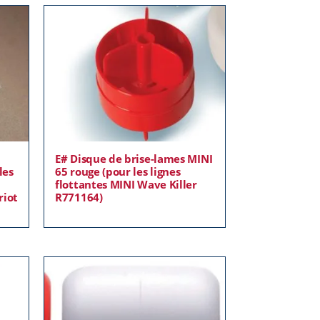
c
E# Disque de brise-lames MINI
les
65 rouge (pour les lignes
flottantes MINI Wave Killer
riot
R771164)