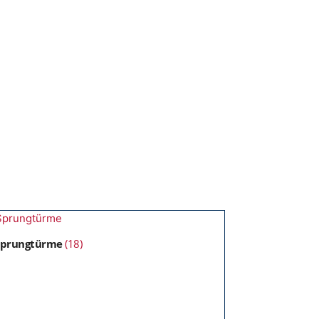
Sprungtürme
(18)