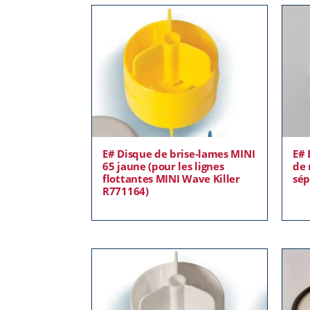
E# Disque de brise-lames MINI
E# 
65 jaune (pour les lignes
de 
flottantes MINI Wave Killer
sép
R771164)