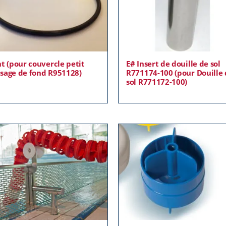
nt (pour couvercle petit
E# Insert de douille de sol
sage de fond R951128)
R771174-100 (pour Douille
sol R771172-100)