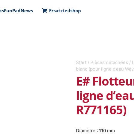
ks
FunPad
News
Ersatzteilshop
Start
/
Pièces détachées
/
blanc (pour ligne d’eau Wav
E# Flotteu
ligne d’ea
R771165)
Diamètre : 110 mm