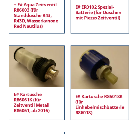
+ E# Aqua Zeitventil
E# ER0102 Spezial-
R86003 (für
Batterie (für Duschen
Standdusche R43,
mit Piezzo Zeitventil)
R43D, Wasserkanone
Red Nautilus)
E# Kartusche
E# Kartusche R86018K
R86061K (für
(für
Zeitventil Metall
Einhebelmischbatterie
R86061, ab 2016)
R86018)