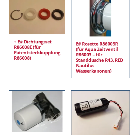
+ E# Dichtungsset
E# Rosette R86003R
R86008E (für
(für Aqua Zeitventil
Patentsteckkupplung
R86003 – für
R86008)
Standdusche R43, RED
Nautilus
Wasserkanonen)