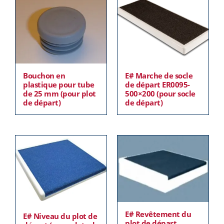
Bouchon en
E# Marche de socle
plastique pour tube
de départ ER0095-
de 25 mm (pour plot
500×200 (pour socle
de départ)
de départ)
E# Revêtement du
E# Niveau du plot de
plot de départ