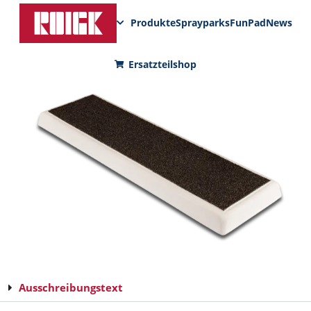
Produkte
Sprayparks
FunPad
News
Ersatzteilshop
Ausschreibungstext