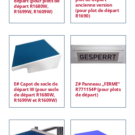
départ (pour plots de
ancienne version
départ R1680W,
(pour plot de départ
R1699W, R1609W)
R1690)
E# Capot de socle de
Z# Panneau „FERME“
départ W (pour socle
R771154P (pour plots
de départ R1680W,
de départ)
R1699W et R1609W)