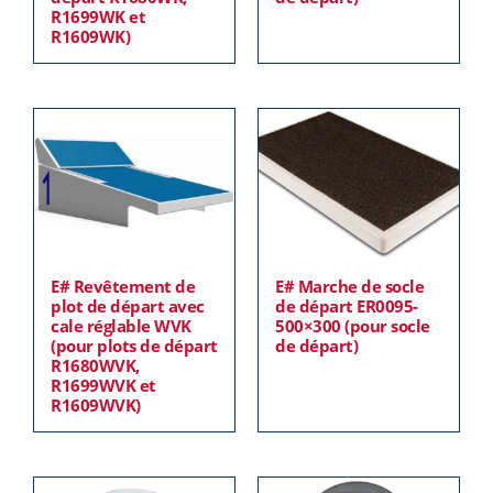
R1699WK et
R1609WK)
E# Revêtement de
E# Marche de socle
plot de départ avec
de départ ER0095-
cale réglable WVK
500×300 (pour socle
(pour plots de départ
de départ)
R1680WVK,
R1699WVK et
R1609WVK)