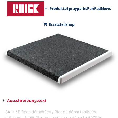
Produkte
Sprayparks
FunPad
News
Ersatzteilshop
Ausschreibungstext
Start
/
Pièces détachées
/
Plot de départ (pièces
détachées)
/ E# Plaque de socle de départ ER0095-