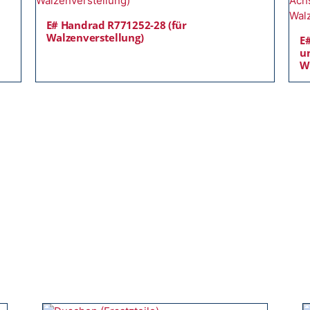
E# Handrad R771252-28 (für
Walzenverstellung)
E
u
W