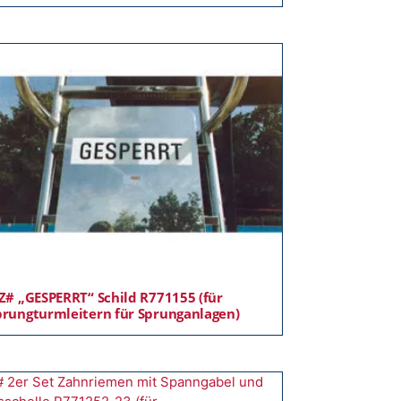
 Z# „GESPERRT“ Schild R771155 (für
prungturmleitern für Sprunganlagen)