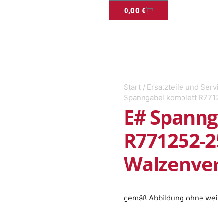
0,00
€
Start
/
Ersatzteile und Serv
Spanngabel komplett R7712
E# Spanng
R771252-25
Walzenver
gemäß Abbildung ohne wei