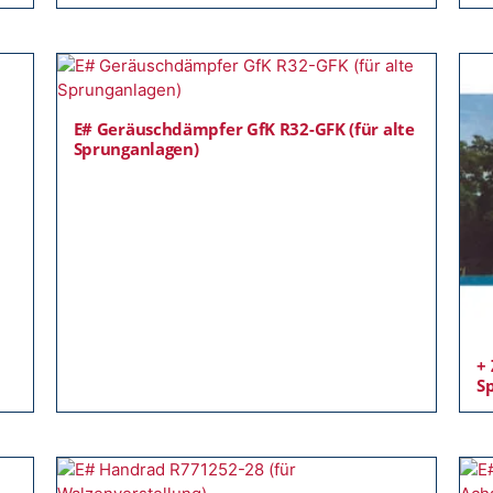
E# Geräuschdämpfer GfK R32-GFK (für alte
Sprunganlagen)
+
S