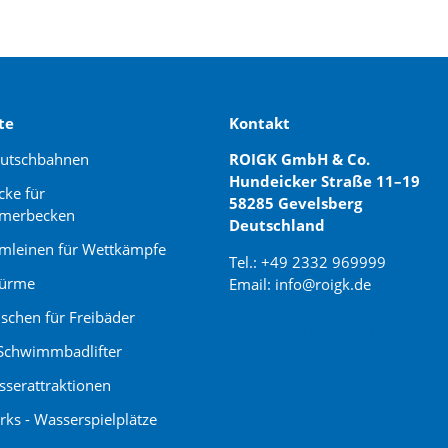
te
Kontakt
rutschbahnen
ROIGK GmbH & Co.
Hundeicker Straße 11–19
cke für
58285 Gevelsberg
merbecken
Deutschland
leinen für Wettkämpfe
Tel.: +49 2332 969999
türme
Email: info@roigk.de
schen für Freibäder
Website Erstellung:
Schwimmbadlifter
jaegermediagroup.de
serattraktionen
rks - Wasserspielplätze