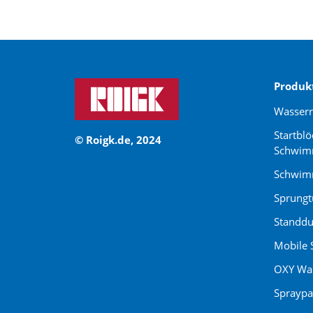
Produk
Wasser
Startblö
© Roigk.de, 2024
Schwim
Schwimm
Sprung
Standdu
Mobile 
OXY Was
Spraypa