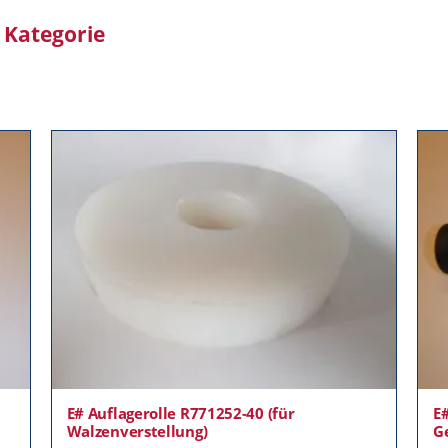
r Kategorie
E# Auflagerolle R771252-40 (für
E
Walzenverstellung)
G