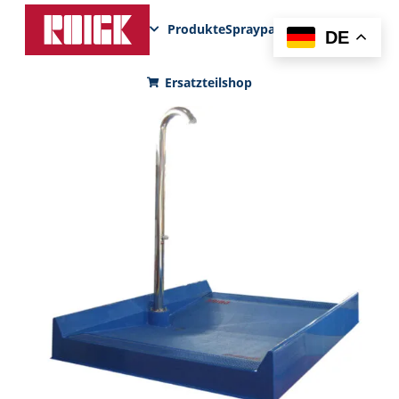
Produkte
Sprayparks
FunPad
News
DE
Ersatzteilshop