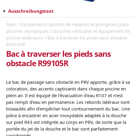
Ausschreibungstext
Start
/
Équipements sportifs de natation et plongeoirs pour
piscines olympiques
/
Douches verticales et équipement de
piscine extérieure
/ Bac à traverser les pieds sans obstacle
R99105R
Bac à traverser les pieds sans
obstacle R99105R
Le bac de passage sans obstacle en PRV apporte, grâce à sa
coloration, des accents captivants dans chaque piscine en
plein air. Il est équipé de l’évacuation d’eau R107 et n’est
pas rempli d’eau en permanence. Les rebords latéraux sont
biseautés afin d’empêcher tout contournement du bac. Une
pièce à encastrer en acier inoxydable adaptée à la douche
sur pied R43 est intégrée au corps en PRV, de sorte que la
portée du jet de la douche et le bac sont parfaitement
coordonnés.