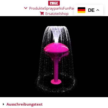
Produkte
Sprayparks
FunPad
News
DE
Ersatzteilshop
Ausschreibungstext