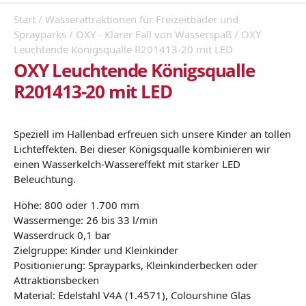
Start
/
Wasserattraktionen für Freizeitbäder und
Sprayparks
/
OXY - Klarer Fall von Wasserspaß
/ OXY
Leuchtende Königsqualle R201413-20 mit LED
OXY Leuchtende Königsqualle
R201413-20 mit LED
Speziell im Hallenbad erfreuen sich unsere Kinder an tollen
Lichteffekten. Bei dieser Königsqualle kombinieren wir
einen Wasserkelch-Wassereffekt mit starker LED
Beleuchtung.
Höhe: 800 oder 1.700 mm
Wassermenge: 26 bis 33 l/min
Wasserdruck 0,1 bar
Zielgruppe: Kinder und Kleinkinder
Positionierung: Sprayparks, Kleinkinderbecken oder
Attraktionsbecken
Material: Edelstahl V4A (1.4571), Colourshine Glas