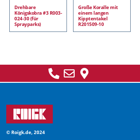
Drehbare
Große Koralle mit
Königskobra #3 R003-
einem langen
024-30 (für
Kipptentakel
Sprayparks)
R201509-10
© Roigk.de, 2024