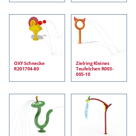
OXY Schnecke
Zielring Kleines
R201704-80
Teufelchen R003-
005-10