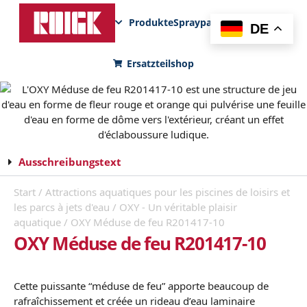
Produkte
Sprayparks
FunPad
News
DE
Ersatzteilshop
Ausschreibungstext
Start
/
Attractions aquatiques pour les piscines de loisirs et
les parcs à jets d'eau
/
OXY - Un véritable plaisir
aquatique
/ OXY Méduse de feu R201417-10
OXY Méduse de feu R201417-10
Cette puissante “méduse de feu” apporte beaucoup de
rafraîchissement et créée un rideau d’eau laminaire