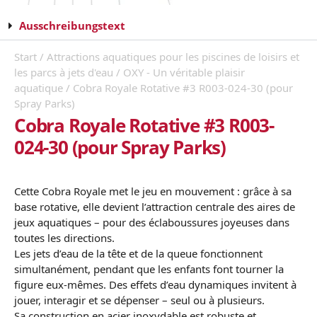
Ausschreibungstext
Start
/
Attractions aquatiques pour les piscines de loisirs et
les parcs à jets d'eau
/
OXY - Un véritable plaisir
aquatique
/ Cobra Royale Rotative #3 R003-024-30 (pour
Spray Parks)
Cobra Royale Rotative #3 R003-
024-30 (pour Spray Parks)
Cette Cobra Royale met le jeu en mouvement : grâce à sa
base rotative, elle devient l’attraction centrale des aires de
jeux aquatiques – pour des éclaboussures joyeuses dans
toutes les directions.
Les jets d’eau de la tête et de la queue fonctionnent
simultanément, pendant que les enfants font tourner la
figure eux-mêmes. Des effets d’eau dynamiques invitent à
jouer, interagir et se dépenser – seul ou à plusieurs.
Sa construction en acier inoxydable est robuste et