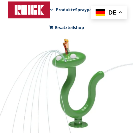
Produkte
Sprayparks
FunPad
News
DE
Ersatzteilshop