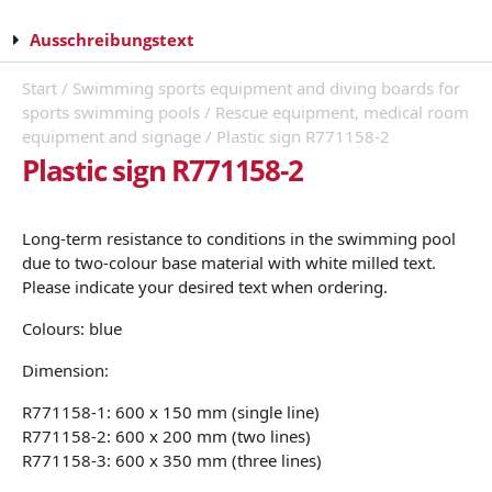
Ausschreibungstext
Start
/
Swimming sports equipment and diving boards for
sports swimming pools
/
Rescue equipment, medical room
equipment and signage
/ Plastic sign R771158-2
Plastic sign R771158-2
Long-term resistance to conditions in the swimming pool
due to two-colour base material with white milled text.
Please indicate your desired text when ordering.
Colours: blue
Dimension:
R771158-1: 600 x 150 mm (single line)
R771158-2: 600 x 200 mm (two lines)
R771158-3: 600 x 350 mm (three lines)