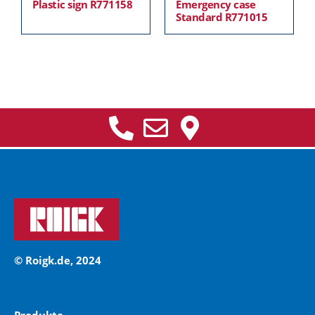
Plastic sign R771158
Emergency case
Standard R771015
© Roigk.de, 2024