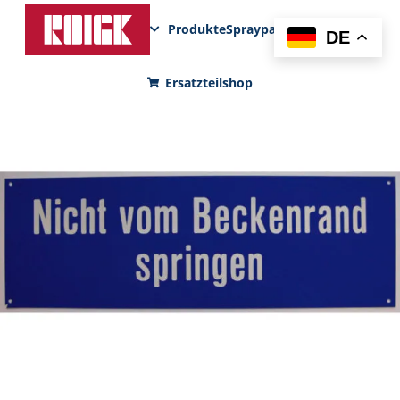
Produkte
Sprayparks
FunPad
News
DE
Ersatzteilshop