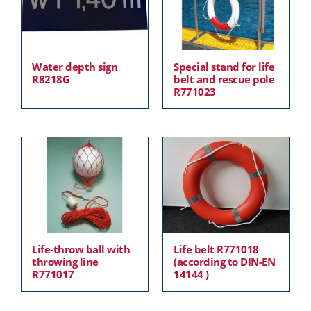
Water depth sign
Special stand for life
R8218G
belt and rescue pole
R771023
Life-throw ball with
Life belt R771018
throwing line
(according to DIN-EN
R771017
14144 )