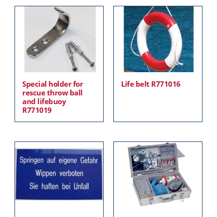
Special holder for
Life belt R771016
rescue throw ball
and lifebuoy
R771019