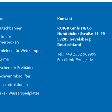
te
Kontakt
rutschbahnen
ROIGK GmbH & Co.
Hundeicker Straße 11–19
cke für
58285 Gevelsberg
merbecken
Deutschland
leinen für Wettkämpfe
Tel.: +49 2332 969999
türme
Email: info@roigk.de
schen für Freibäder
Website Erstellung:
Schwimmbadlifter
jaegermediagroup.de
serattraktionen
rks - Wasserspielplätze