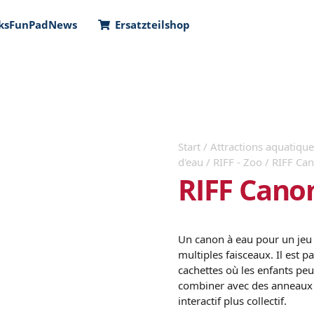
ks
FunPad
News
Ersatzteilshop
Start
/
Attractions aquatiques
d'eau
/
RIFF - Zoo
/ RIFF Ca
RIFF Cano
Un canon à eau pour un jeu 
multiples faisceaux. Il est 
cachettes où les enfants peu
combiner avec des anneaux c
interactif plus collectif.