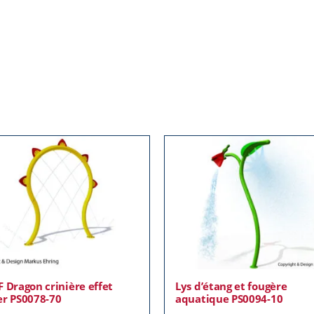
F Dragon crinière effet
Lys d’étang et fougère
er PS0078-70
aquatique PS0094-10