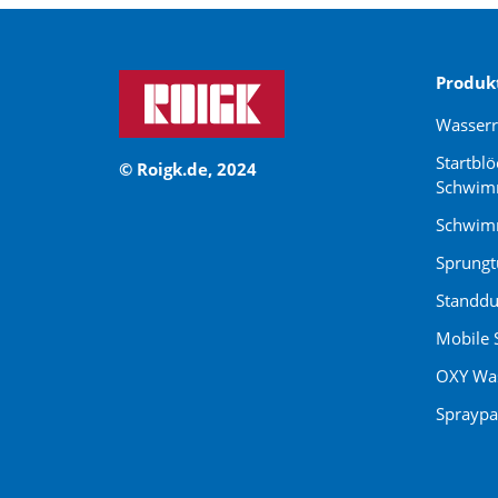
Produk
Wasser
Startblö
© Roigk.de, 2024
Schwim
Schwimm
Sprung
Standdu
Mobile 
OXY Was
Spraypa