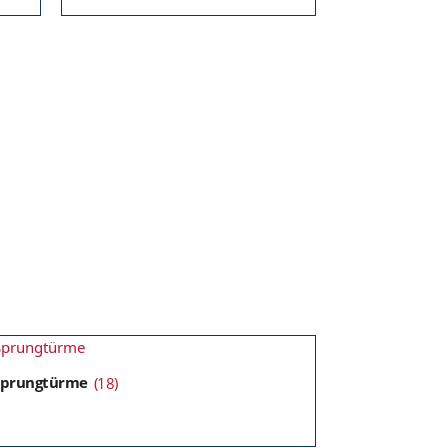
Sprungtürme
(18)