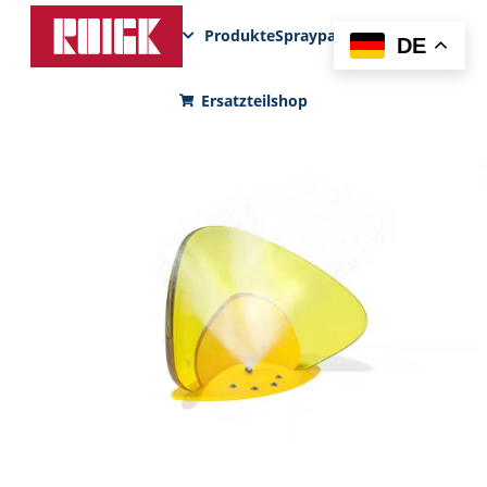
Produkte
Sprayparks
FunPad
News
DE
Ersatzteilshop