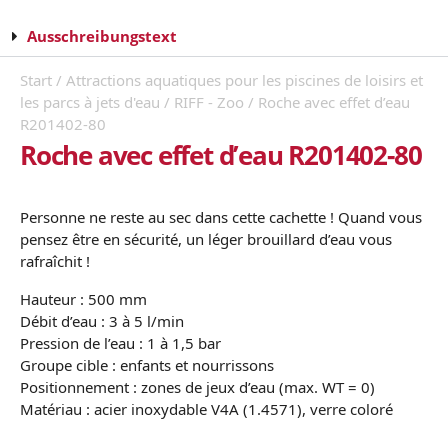
Ausschreibungstext
Start
/
Attractions aquatiques pour les piscines de loisirs et
les parcs à jets d'eau
/
RIFF - Zoo
/ Roche avec effet d’eau
R201402-80
Roche avec effet d’eau R201402-80
Personne ne reste au sec dans cette cachette ! Quand vous
pensez être en sécurité, un léger brouillard d’eau vous
rafraîchit !
Hauteur : 500 mm
Débit d’eau : 3 à 5 l/min
Pression de l’eau : 1 à 1,5 bar
Groupe cible : enfants et nourrissons
Positionnement : zones de jeux d’eau (max. WT = 0)
Matériau : acier inoxydable V4A (1.4571), verre coloré