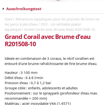
Ausschreibungstext
Start
/
Attractions aquatiques pour les piscines de loisirs et
les parcs à jets d'eau
/
OXY - Un véritable plaisir
aquatique
/ Grand Corail avec Brume d’eau R201508-10
Grand Corail avec Brume d’eau
R201508-10
Idéale en combinaison de 3 coraux, le récif corallien est
entouré d’une bruine rafraîchissante de fine brume d’eau.
Hauteur : 3 100 mm
Débit d’eau : 6 à 8 l/min
Pression d’eau : 0,7 à 1,2 bar
Groupe cible : enfants, adolescents et adultes
Positionnement : sur le spraypark (profondeur d’eau max.
recommandée = 200 mm)
Matériau : acier inoxydable V4A (1.4571)