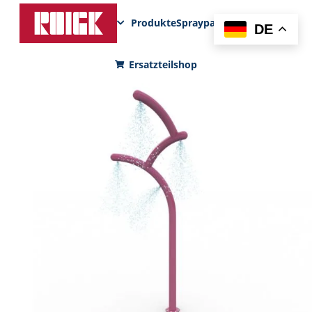
Produkte
Sprayparks
FunPad
News
DE
Ersatzteilshop