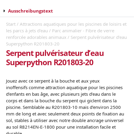
Ausschreibungstext
Start
/
Attractions aquatiques pour les piscines de loisirs et
les parcs à jets d'eau
/
Parc animalier - Fibre de verre
renforcée adorables animaux
/ Serpent pulvérisateur d’eau
Superpython R201803-20
Serpent pulvérisateur d’eau
Superpython R201803-20
Jouez avec ce serpent
à
la
bouche et aux
yeux
inoffensifs comme attraction aquatique pour les piscines
d’enfants en bas âge, avec plusieurs jets d’eau dans le
corps et dans la bouche du serpent qui giclent dans la
piscine. Semblable au R201803-10 mais d’environ 2500
mm de long et avec seulement deux points de fixation au
sol, stables à utiliser avec notre double ancrage universel
au sol R8214EN-E-1800 pour une installation facile et
durable.