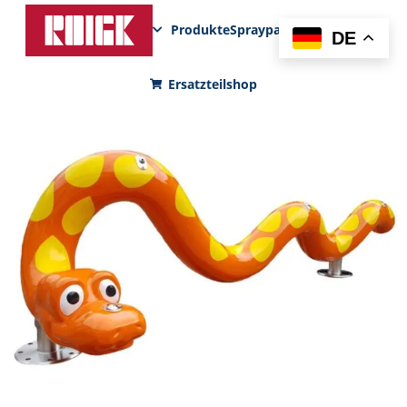
Produkte
Sprayparks
FunPad
News
DE
Ersatzteilshop