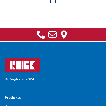
© Roigk.de, 2024
Produkte