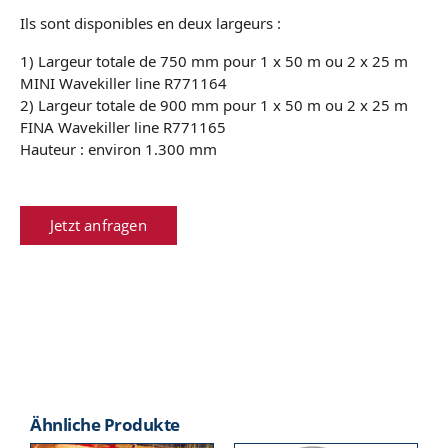
Ils sont disponibles en deux largeurs :
1) Largeur totale de 750 mm pour 1 x 50 m ou 2 x 25 m
MINI Wavekiller line R771164
2) Largeur totale de 900 mm pour 1 x 50 m ou 2 x 25 m
FINA Wavekiller line R771165
Hauteur : environ 1.300 mm
Jetzt anfragen
Ähnliche Produkte