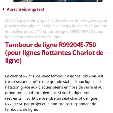
Ausschreibungstext
Start
/
Équipements sportifs de natation et plongeoirs pour
piscines olympiques
/
Lignes de nage, lignes de séparation
et douilles de sol
/ Tambour de ligne R99204E-750 (pour
lignes flottantes Chariot de ligne)
Tambour de ligne R99204E-750
(pour lignes flottantes Chariot de
ligne)
Le chariot R771166E avec tambour à lignes R99204E est
très résistant et offre une grande stabilité aux lignes de
natation grâce aux disques pleins en fibre de verre et au
grand rouleau d’enroulement. Si vos budgets sont
restreints, il suffit de prendre un seul chariot de ligne
R771166E par projet et le nombre correspondant de
tambours de ligne.