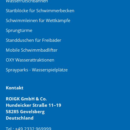
Wasserrutschbahnen
Startblöcke für Schwimmerbecken
Schwimmleinen für Wettkämpfe
Sprungtürme
Standduschen für Freibäder
Mobile Schwimmbadlifter
OXY Wasserattraktionen
Sprayparks - Wasserspielplätze
Kontakt
ROIGK GmbH & Co.
Hundeicker Straße 11–19
58285 Gevelsberg
Deutschland
Tel.: +49 2332 969999