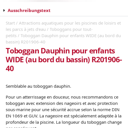
Ausschreibungstext
Start
/
Attractions aquatiques pour les piscines de loisirs et
les parcs à jets d'eau
/
Toboggans pour tout-
petits
/ Toboggan Dauphin pour enfants WIDE (au bord du
bassin) R201906-40
Toboggan Dauphin pour enfants
WIDE (au bord du bassin) R201906-
40
Semblable au toboggan dauphin.
Pour un atterrissage en douceur, nous recommandons ce
toboggan avec extension des nageoirs et avec protection
sous-marine pour une sécurité accrue selon la norme DIN
EN 1069 et GUV. La nageoire est spécialement adaptée à la
profondeur de la piscine. La longueur du toboggan change