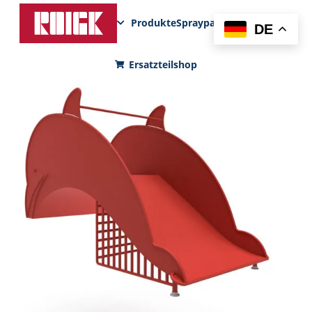
Produkte
Sprayparks
FunPad
News
DE
Ersatzteilshop