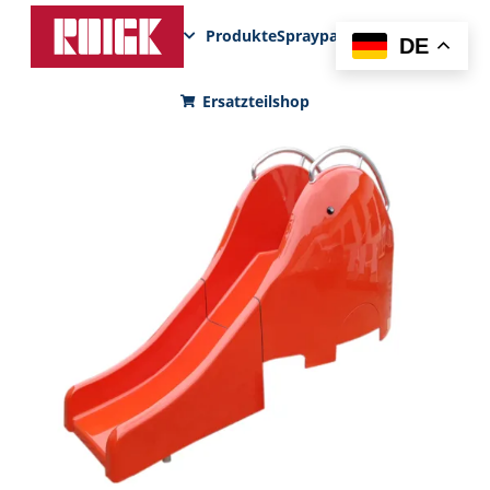
Produkte
Sprayparks
FunPad
News
DE
Ersatzteilshop