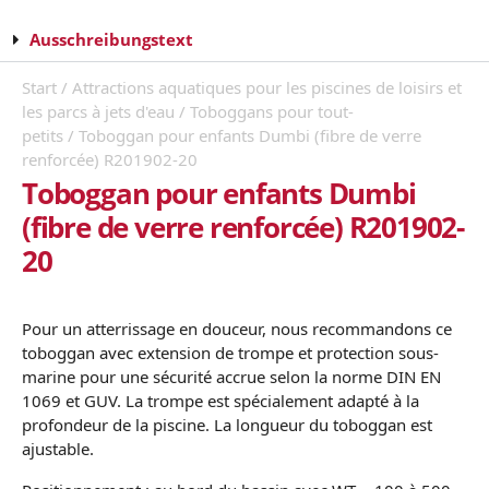
Ausschreibungstext
Start
/
Attractions aquatiques pour les piscines de loisirs et
les parcs à jets d'eau
/
Toboggans pour tout-
petits
/ Toboggan pour enfants Dumbi (fibre de verre
renforcée) R201902-20
Toboggan pour enfants Dumbi
(fibre de verre renforcée) R201902-
20
Pour un atterrissage en douceur, nous recommandons ce
toboggan avec extension de trompe et protection sous-
marine pour une sécurité accrue selon la norme DIN EN
1069 et GUV. La trompe est spécialement adapté à la
profondeur de la piscine. La longueur du toboggan est
ajustable.