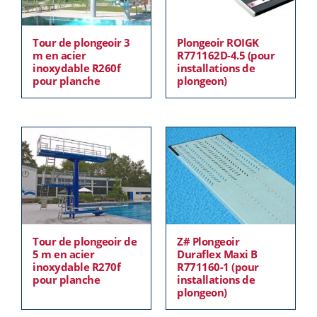
Tour de plongeoir 3
Plongeoir ROIGK
m en acier
R771162D-4.5 (pour
inoxydable R260f
installations de
pour planche
plongeon)
Tour de plongeoir de
Z# Plongeoir
5 m en acier
Duraflex Maxi B
inoxydable R270f
R771160-1 (pour
pour planche
installations de
plongeon)