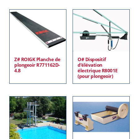
Z# ROIGK Planche de
O# Dispositif
plongeoir R771162D-
d’élévation
4.8
électrique R8001E
(pour plongeoir)