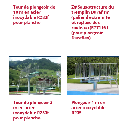
Tour de plongeoir de
Z# Sous-structure du
10 m en acier
tremplin Durafirm
inoxydable R280f
(palier d’extrémité
pour planche
et réglage des
rouleaux)R771161
(pour plongeoir
Duraflex)
Tour de plongeoir 3
Plongeoir 1 m en
m en acier
acier inoxydable
inoxydable R250f
R205
pour planche