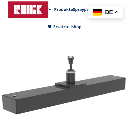
Produkte
Sprayparks
FunPad
News
DE
Ersatzteilshop