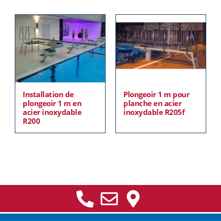
Installation de
Plongeoir 1 m pour
plongeoir 1 m en
planche en acier
acier inoxydable
inoxydable R205f
R200