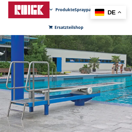
Produkte
Sprayparks
FunPad
News
DE
Ersatzteilshop