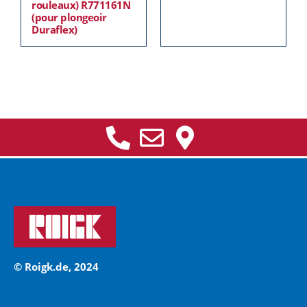
rouleaux) R771161N
(pour plongeoir
Duraflex)
© Roigk.de, 2024