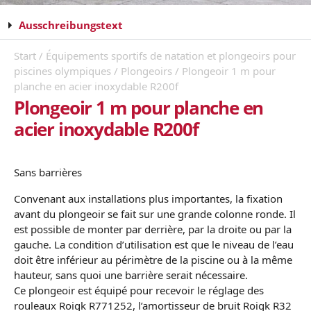
Ausschreibungstext
Start
/
Équipements sportifs de natation et plongeoirs pour
piscines olympiques
/
Plongeoirs
/ Plongeoir 1 m pour
planche en acier inoxydable R200f
Plongeoir 1 m pour planche en
acier inoxydable R200f
Sans barri
ères
Convenant aux installations plus importantes, la fixation
avant du plongeoir se fait sur une grande colonne ronde. Il
est possible de monter par derrière, par la droite ou par la
gauche. La condition d’utilisation est que le niveau de l’eau
doit être inférieur au périmètre de la piscine ou à la même
hauteur, sans quoi une barri
ère
serait nécessaire.
Ce plongeoir est équipé pour recevoir le réglage des
rouleaux Roigk R771252, l’amortisseur de bruit Roigk R32