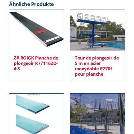
Ähnliche Produkte
Z# ROIGK Planche de
Tour de plongeoir de
plongeoir R771162D-
5 m en acier
4.8
inoxydable R270f
pour planche