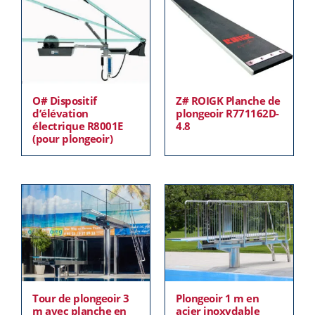
O# Dispositif
Z# ROIGK Planche de
d’élévation
plongeoir R771162D-
électrique R8001E
4.8
(pour plongeoir)
Tour de plongeoir 3
Plongeoir 1 m en
m avec planche en
acier inoxydable