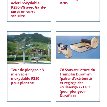
acier inoxydable
R205
R250-VG avec Garde-
corps en verre
securite
Tour de plongeoir 3
Z# Sous-structure du
m en acier
tremplin Durafirm
inoxydable R250f
(palier d’extrémité
pour planche
et réglage des
rouleaux)R771161
(pour plongeoir
Duraflex)