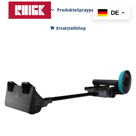
Produkte
Sprayparks
FunPad
News
DE
Ersatzteilshop