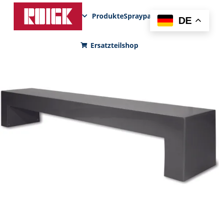
Produkte
Sprayparks
FunPad
News
DE
Ersatzteilshop