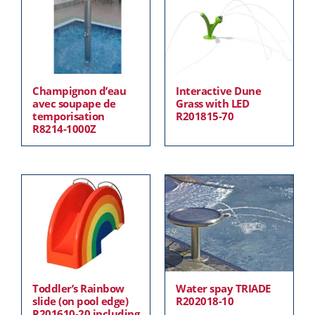
Champignon d’eau
Interactive Dune
avec soupape de
Grass with LED
temporisation
R201815-70
R8214-1000Z
Toddler’s Rainbow
Water spay TRIADE
slide (on pool edge)
R202018-10
R201610-20 including