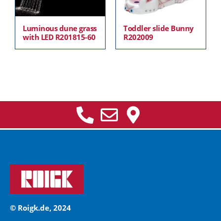
Luminous dune grass
Toddler slide Bunny
with LED R201815-60
R202009
© Roigk.de, 2024