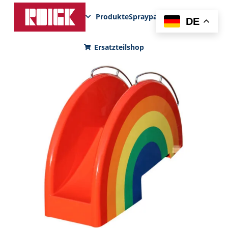
Produkte
Sprayparks
FunPad
News
DE
Ersatzteilshop