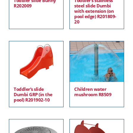
Toddler slide Bunny
Toddler’s stainless
R202009
steel slide Dumbi
with extension (on
pool edge) R201809-
20
Toddler’s slide
Children water
Dumbi GRP (in the
mushroom R8509
pool) R201902-10