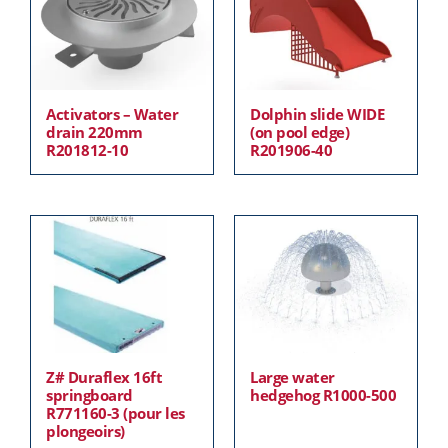
Activators – Water
Dolphin slide WIDE
drain 220mm
(on pool edge)
R201812-10
R201906-40
Z# Duraflex 16ft
Large water
springboard
hedgehog R1000-500
R771160-3 (pour les
plongeoirs)