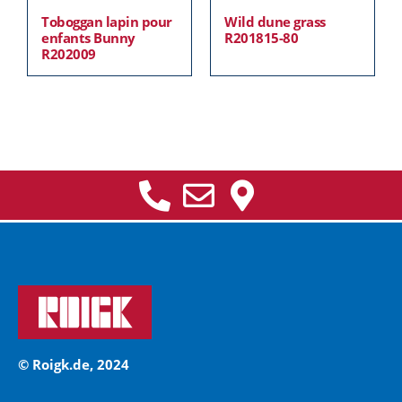
Toboggan lapin pour
Wild dune grass
enfants Bunny
R201815-80
R202009
© Roigk.de, 2024