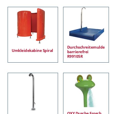
Durchschreitemulde
Umkleidekabine Spiral
barrierefrei
R99105R
OXY Dusche Frosch