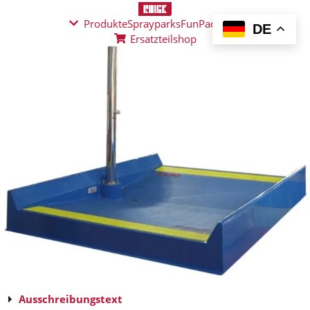
Produkte
Sprayparks
FunPad
News
DE
Ersatzteilshop
Ausschreibungstext