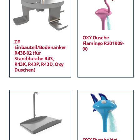
OXY Dusche
Z#
Flamingo R201909-
Einbauteil/Bodenanker
90
R43E-02 (für
Standdusche R43,
R43K, R43P, R43D, Oxy
Duschen)
OXY Dusche Hai