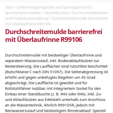
Start
/
Schwimmsportgeräte und Sprungtürme für
Sportschwimmbäder
/
Standduschen, Durchschreitebecken
und Freibad-Ausstattung
/ Durchschreitemulde barrierefrei
mit Überlaufrinne R99106
Durchschreitemulde barrierefrei
mit Überlaufrinne R99106
Durchschreitemulde mit beidseitiger Überlaufrinne und
separatem Wasserzulauf, inkl. Bodenablaufstutzen zur
Restentleerung. Die Laufflächen sind rutschfest beschichtet
(Rutschklasse C nach DIN 51097). Die Seitenabgrenzung ist
erhöht und gegen unbefugtes Begehen um 45 Grad
abgeschrägt. Die Lauffläche ist gewölbt und für
Rollstuhlfahrer nutzbar, mit integriertem Sockel für den
Einbau einer Standdusche (z. B. R43 oder R46). Inkl. Zu-
und Ablaufstutzen aus Edelstahl unterhalb zum Anschluss
an die Wassertechnik.
Ähnlich R99105R, jedoch mit
Reinwasserzulauf und beidseitigem Rinnenablauf. Speziell