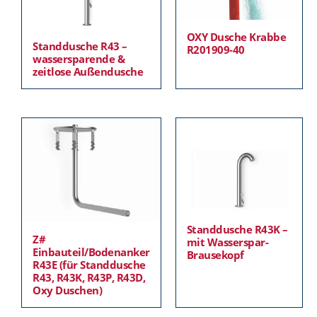
OXY Dusche Krabbe
Standdusche R43 –
R201909-40
wassersparende &
zeitlose Außendusche
Standdusche R43K –
Z#
mit Wasserspar-
Einbauteil/Bodenanker
Brausekopf
R43E (für Standdusche
R43, R43K, R43P, R43D,
Oxy Duschen)