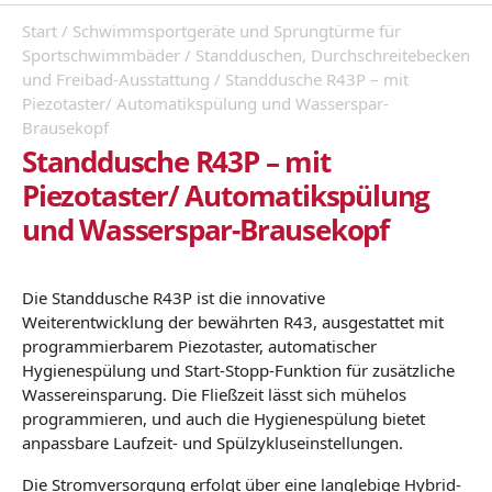
Start
/
Schwimmsportgeräte und Sprungtürme für
Sportschwimmbäder
/
Standduschen, Durchschreitebecken
und Freibad-Ausstattung
/ Standdusche R43P – mit
Piezotaster/ Automatikspülung und Wasserspar-
Brausekopf
Standdusche R43P – mit
Piezotaster/ Automatikspülung
und Wasserspar-Brausekopf
Die Standdusche R43P ist die innovative
Weiterentwicklung der bewährten R43, ausgestattet mit
programmierbarem Piezotaster, automatischer
Hygienespülung und Start-Stopp-Funktion für zusätzliche
Wassereinsparung. Die Fließzeit lässt sich mühelos
programmieren, und auch die Hygienespülung bietet
anpassbare Laufzeit- und Spülzykluseinstellungen.
Die Stromversorgung erfolgt über eine langlebige Hybrid-