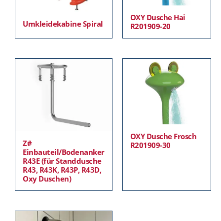
OXY Dusche Hai
Umkleidekabine Spiral
R201909-20
OXY Dusche Frosch
Z#
R201909-30
Einbauteil/Bodenanker
R43E (für Standdusche
R43, R43K, R43P, R43D,
Oxy Duschen)