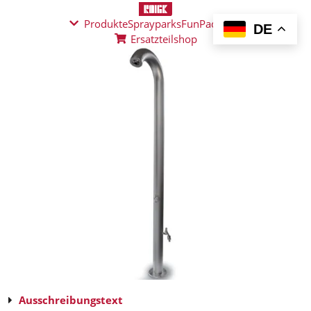
Produkte
Sprayparks
FunPad
News
DE
Ersatzteilshop
Ausschreibungstext