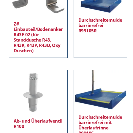
Durchschreitemulde
Z#
barrierefrei
Einbauteil/Bodenanker
R99105R
R43E-02 (für
Standdusche R43,
R43K, R43P, R43D, Oxy
Duschen)
Durchschreitemulde
Ab- und Überlaufventil
barrierefrei mit
R100
Überlaufrinne
R99106