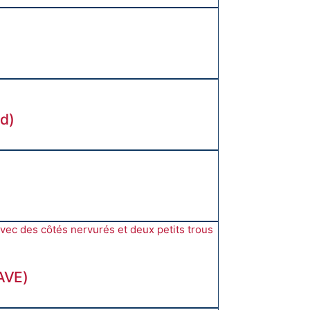
ed)
WAVE)