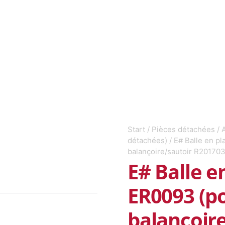
Start
/
Pièces détachées
/
A
détachées)
/ E# Balle en p
balançoire/sautoir R201703
E# Balle e
ER0093 (p
balançoire