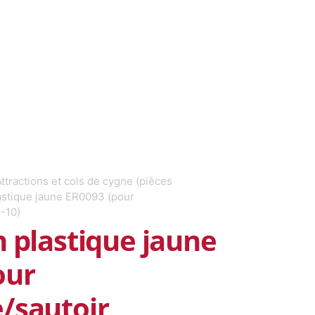
ttractions et cols de cygne (pièces
lastique jaune ER0093 (pour
-10)
n plastique jaune
our
/sautoir