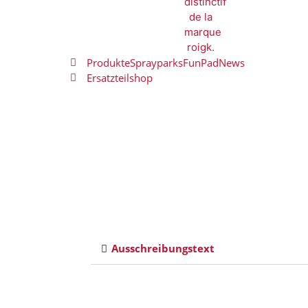
Produkte
Sprayparks
FunPad
News
Ersatzteilshop
Ausschreibungstext