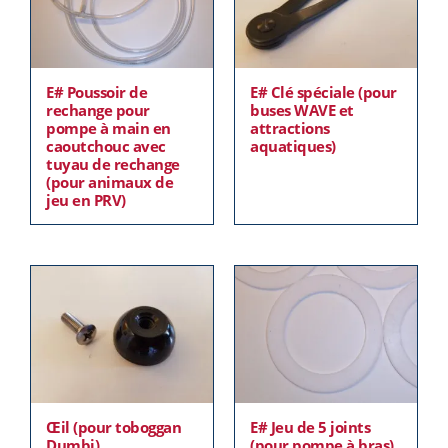
E# Poussoir de
E# Clé spéciale (pour
rechange pour
buses WAVE et
pompe à main en
attractions
caoutchouc avec
aquatiques)
tuyau de rechange
(pour animaux de
jeu en PRV)
Œil (pour toboggan
E# Jeu de 5 joints
Dumbi)
(pour pompe à bras)