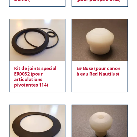
Kit de joints spécial
E# Buse (pour canon
ER0032 (pour
à eau Red Nautilus)
articulations
pivotantes 114)