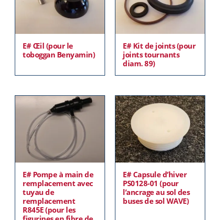
E# Œil (pour le
E# Kit de joints (pour
toboggan Benyamin)
joints tournants
diam. 89)
E# Pompe à main de
E# Capsule d’hiver
remplacement avec
PS0128-01 (pour
tuyau de
l’ancrage au sol des
remplacement
buses de sol WAVE)
R845E (pour les
figurines en fibre de