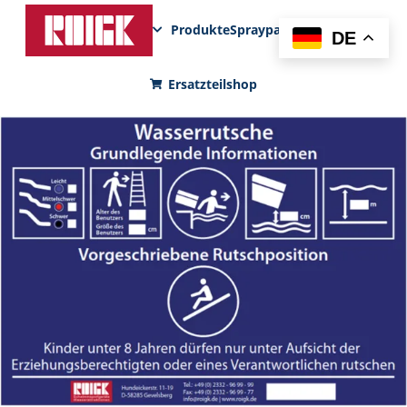
Produkte
Sprayparks
FunPad
News
DE
Ersatzteilshop