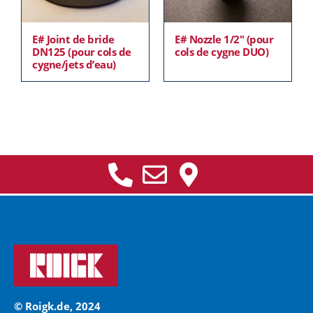
E# Joint de bride
E# Nozzle 1/2″ (pour
DN125 (pour cols de
cols de cygne DUO)
cygne/jets d’eau)
© Roigk.de, 2024