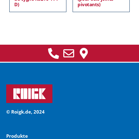
D)
pivotants)
© Roigk.de, 2024
Produkte