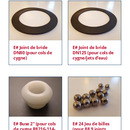
E# Joint de bride
E# Joint de bride
DN80 (pour cols de
DN125 (pour cols de
cygne)
cygne/jets d’eau)
E# Buse 2″ (pour cols
E# 24 Jeu de billes
de cygne R8216-114-
(pour 88.9 joints