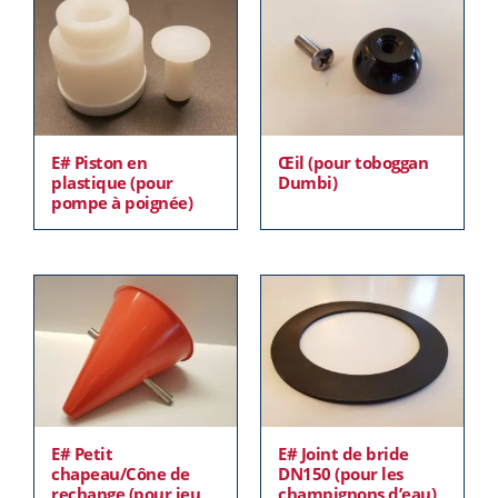
E# Piston en
Œil (pour toboggan
plastique (pour
Dumbi)
pompe à poignée)
E# Petit
E# Joint de bride
chapeau/Cône de
DN150 (pour les
rechange (pour jeu
champignons d’eau)