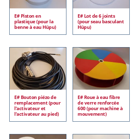
E# Piston en
E# Lot de 6 joints
plastique (pour la
(pour seau basculant
benne à eau Hüpu)
Hüpu)
E# Bouton piézo de
E# Roue à eau fibre
remplacement (pour
de verre renforcée
l’activateur et
600 (pour machine à
l’activateur au pied)
mouvement)