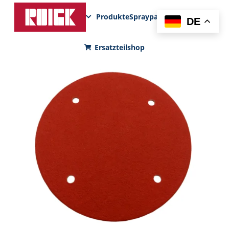
Produkte
Sprayparks
FunPad
News
DE
Ersatzteilshop