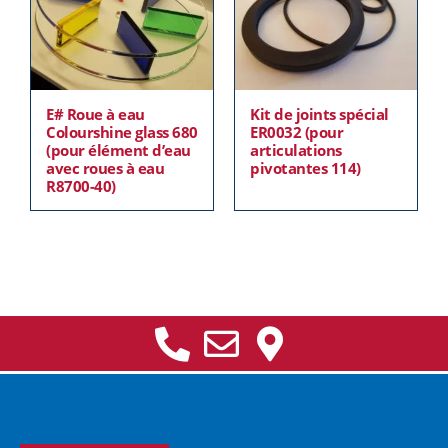
E# Roue à eau
Kit de joints spécial
Colourshine glass 680
ER0032 (pour
(pour élément d’eau
articulations
avec roues à eau
pivotantes 114)
R8700-40)