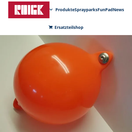
Produkte
Sprayparks
FunPad
News
Ersatzteilshop