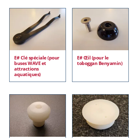
E# Clé spéciale (pour
E# Œil (pour le
buses WAVE et
toboggan Benyamin)
attractions
aquatiques)