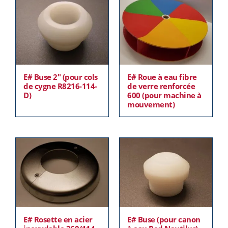
E# Buse 2″ (pour cols
E# Roue à eau fibre
de cygne R8216-114-
de verre renforcée
D)
600 (pour machine à
mouvement)
E# Rosette en acier
E# Buse (pour canon