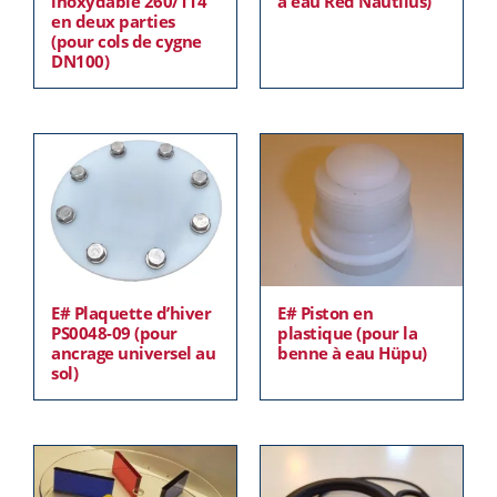
inoxydable 260/114
à eau Red Nautilus)
en deux parties
(pour cols de cygne
DN100)
E# Plaquette d’hiver
E# Piston en
PS0048-09 (pour
plastique (pour la
ancrage universel au
benne à eau Hüpu)
sol)