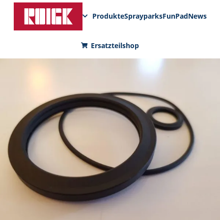
Produkte
Sprayparks
FunPad
News
Ersatzteilshop