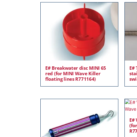
E# Breakwater disc MINI 65
E# 
red (for MINI Wave Killer
sta
floating lines R771164)
swi
E# 
(fo
R77