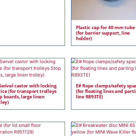
Plastic cap for 40 mm tube
(for barrier support, line
holder)
Swivel castor with locking
E# Rope clamps/safety spa
ice (for transport trolleys
(for floating lines and part
p boards, large linen
line R893TE)
lley)