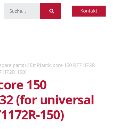
Kontakt
spare parts)
/ E# Plastic core 150 R771172R-
771172R-150)
 core 150
2 (for universal
71172R-150)