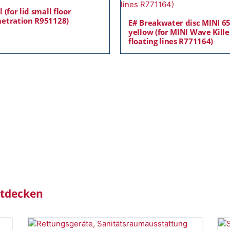
l (for lid small floor
etration R951128)
E# Breakwater disc MINI 6
yellow (for MINI Wave Kille
floating lines R771164)
ntdecken