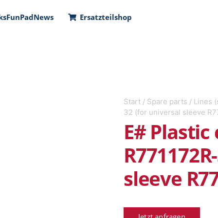
ks
FunPad
News
Ersatzteilshop
Start
/
Spare parts
/
Lines (
32 (for universal sleeve R
E# Plastic
R771172R-3
sleeve R7
Jetzt anfragen