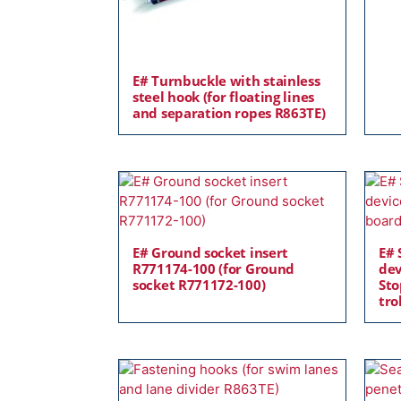
E# Turnbuckle with stainless
steel hook (for floating lines
and separation ropes R863TE)
E# Ground socket insert
E# 
R771174-100 (for Ground
dev
socket R771172-100)
Sto
tro