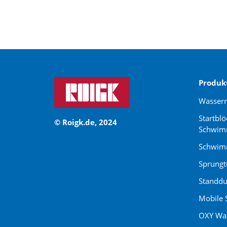
Produk
Wasser
Startblö
© Roigk.de, 2024
Schwim
Schwimm
Sprung
Standdu
Mobile 
OXY Was