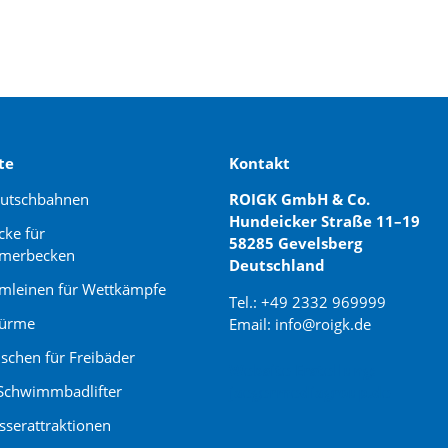
te
Kontakt
rutschbahnen
ROIGK GmbH & Co.
Hundeicker Straße 11–19
cke für
58285 Gevelsberg
merbecken
Deutschland
leinen für Wettkämpfe
Tel.: +49 2332 969999
türme
Email: info@roigk.de
schen für Freibäder
Website Erstellung:
Schwimmbadlifter
jaegermediagroup.de
serattraktionen