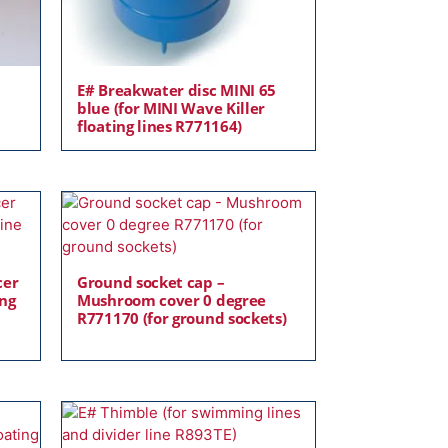
E# Breakwater disc MINI 65
blue (for MINI Wave Killer
floating lines R771164)
cer
Ground socket cap –
ing
Mushroom cover 0 degree
R771170 (for ground sockets)