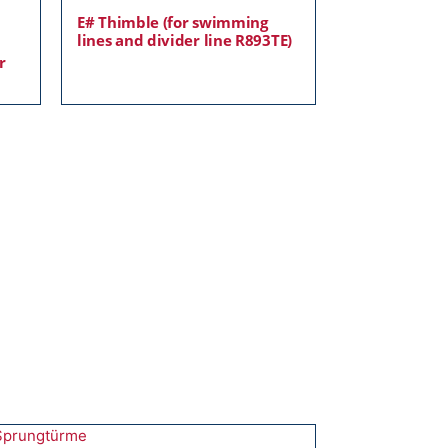
E# Thimble (for swimming
lines and divider line R893TE)
5
r