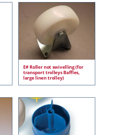
E# Roller not swivelling (for
transport trolleys Baffles,
large linen trolley)