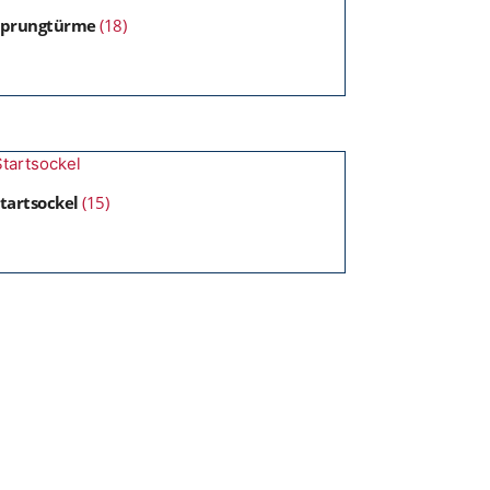
Sprungtürme
(18)
tartsockel
(15)