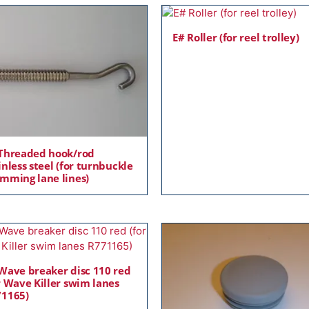
E# Roller (for reel trolley)
Threaded hook/rod
inless steel (for turnbuckle
mming lane lines)
Wave breaker disc 110 red
r Wave Killer swim lanes
1165)