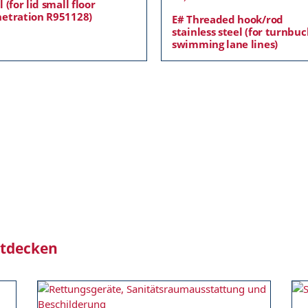
l (for lid small floor
etration R951128)
E# Threaded hook/rod
stainless steel (for turnbuc
swimming lane lines)
ntdecken