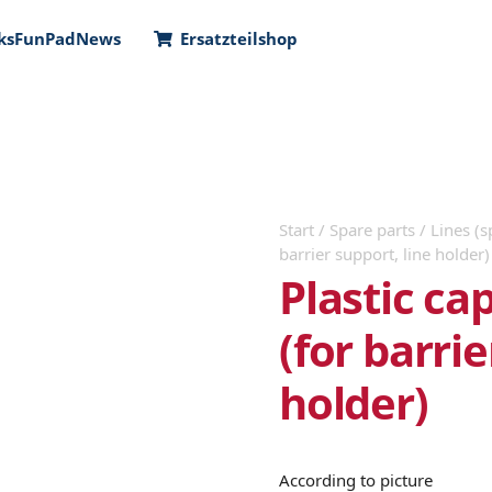
ks
FunPad
News
Ersatzteilshop
Start
/
Spare parts
/
Lines (s
barrier support, line holder)
Plastic ca
(for barrie
holder)
According to picture