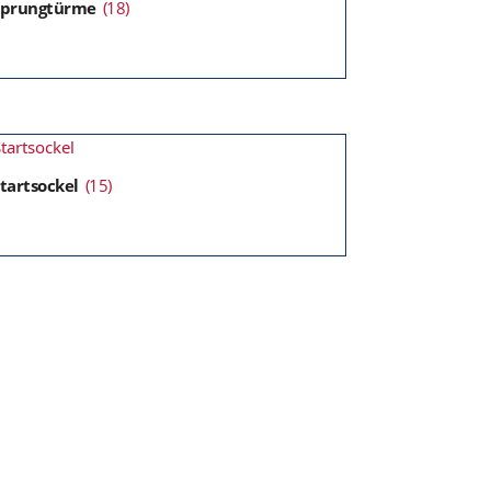
Sprungtürme
(18)
tartsockel
(15)