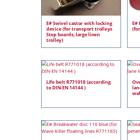
E# Swivel castor with locking
E# 
device (for transport trolleys
(fo
Stop boards, large linen
trolley)
Life belt R771018 (according
Ove
to DIN-EN 14144 )
lan
wal