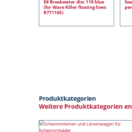
E# Breakwater disc 110 blue
Sea
(for Wave Killer floating lines
pen
R771165)
Produktkategorien
Weitere Produktkategorien e