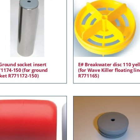
Ground socket insert
E# Breakwater disc 110 ye
1174-150 (for ground
(for Wave Killer floating li
ket R771172-150)
R771165)