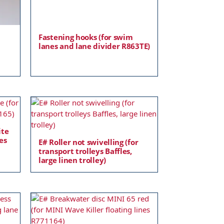
Fastening hooks (for swim
lanes and lane divider R863TE)
ite
nes
E# Roller not swivelling (for
transport trolleys Baffles,
large linen trolley)