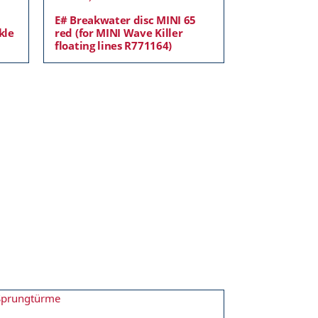
E# Breakwater disc MINI 65
kle
red (for MINI Wave Killer
floating lines R771164)