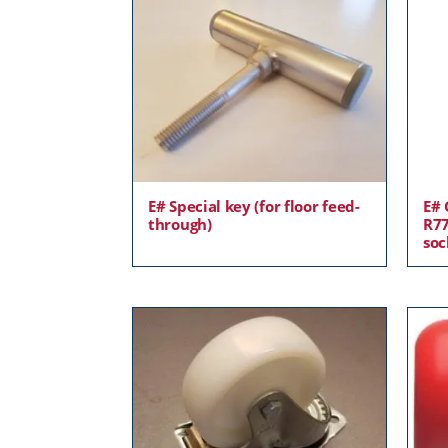
E# Special key (for floor feed-
E# 
through)
R77
soc