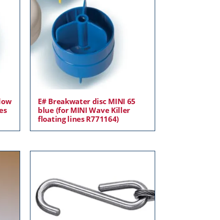
llow
E# Breakwater disc MINI 65
nes
blue (for MINI Wave Killer
floating lines R771164)