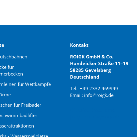
te
Kontakt
rutschbahnen
ROIGK GmbH & Co.
Hundeicker Straße 11–19
cke für
58285 Gevelsberg
merbecken
Deutschland
leinen für Wettkämpfe
Tel.: +49 2332 969999
türme
Email: info@roigk.de
schen für Freibäder
Website Erstellung:
Schwimmbadlifter
jaegermediagroup.de
serattraktionen
rks - Wasserspielplätze