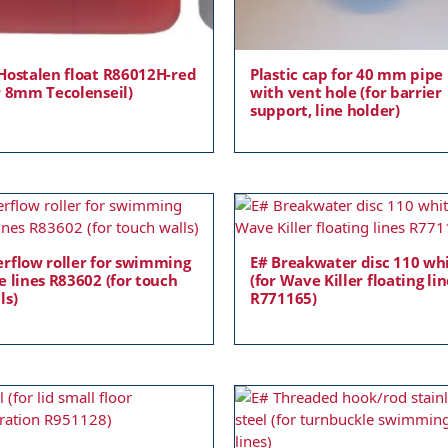
Hostalen float R86012H-red
Plastic cap for 40 mm pipe
r 8mm Tecolenseil)
with vent hole (for barrier
support, line holder)
rflow roller for swimming
E# Breakwater disc 110 wh
e lines R83602 (for touch
(for Wave Killer floating li
ls)
R771165)