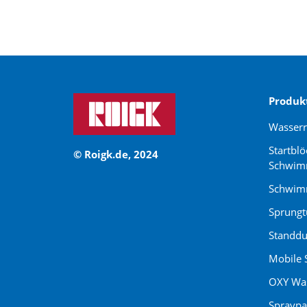
Produk
Wasser
Startblö
© Roigk.de, 2024
Schwim
Schwimm
Sprung
Standdu
Mobile 
OXY Was
Spraypa