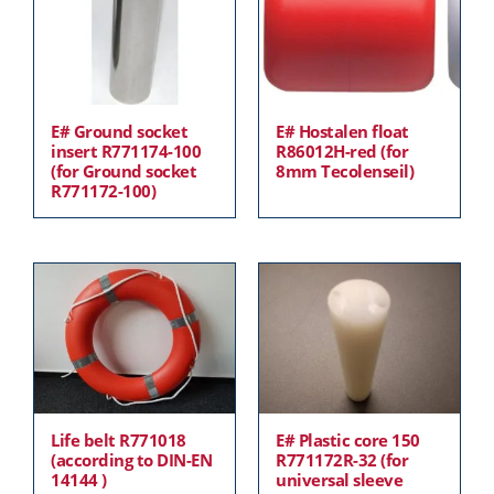
E# Ground socket
E# Hostalen float
insert R771174-100
R86012H-red (for
(for Ground socket
8mm Tecolenseil)
R771172-100)
Life belt R771018
E# Plastic core 150
(according to DIN-EN
R771172R-32 (for
14144 )
universal sleeve