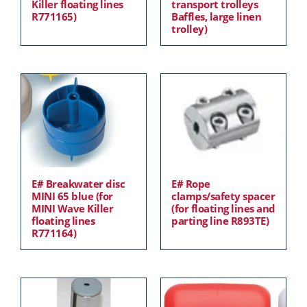
Killer floating lines
transport trolleys
R771165)
Baffles, large linen
trolley)
E# Rope
E# Breakwater disc
clamps/safety spacer
MINI 65 blue (for
(for floating lines and
MINI Wave Killer
parting line R893TE)
floating lines
R771164)