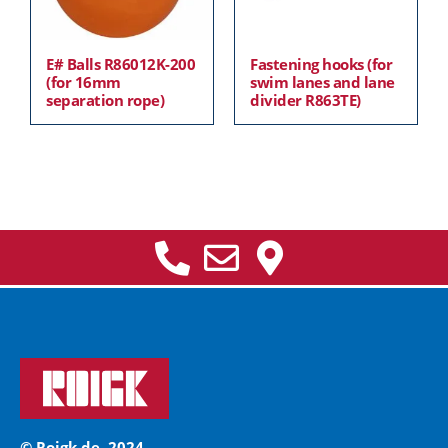
E# Balls R86012K-200
Fastening hooks (for
(for 16mm
swim lanes and lane
separation rope)
divider R863TE)
© Roigk.de, 2024