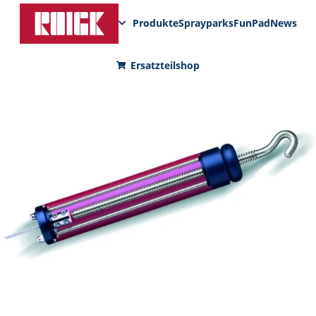
Produkte
Sprayparks
FunPad
News
Ersatzteilshop