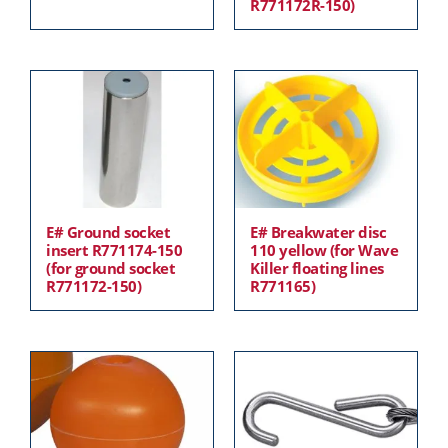
R771172R-150)
E# Ground socket
E# Breakwater disc
insert R771174-150
110 yellow (for Wave
(for ground socket
Killer floating lines
R771172-150)
R771165)