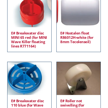
E# Breakwater disc
E# Hostalen float
MINI 65 red (for MINI
R86012H-white (for
Wave Killer floating
8mm Tecolenseil)
lines R771164)
E# Breakwater disc
E# Roller not
110 blue (for Wave
swivelling (for