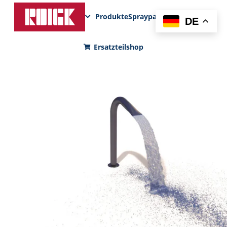
Produkte
Sprayparks
FunPad
News
DE
Ersatzteilshop