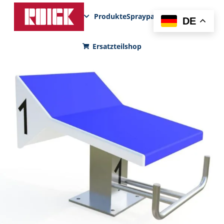
Produkte
Sprayparks
FunPad
News
DE
Ersatzteilshop