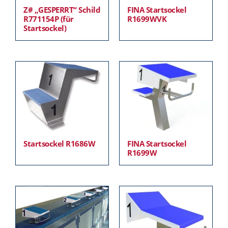
Z# „GESPERRT“ Schild
FINA Startsockel
R771154P (für
R1699WVK
Startsockel)
Startsockel R1686W
FINA Startsockel
R1699W