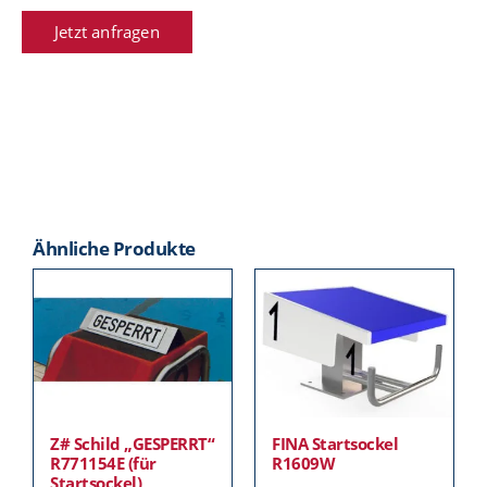
Jetzt anfragen
Ähnliche Produkte
Z# Schild „GESPERRT“
FINA Startsockel
R771154E (für
R1609W
Startsockel)