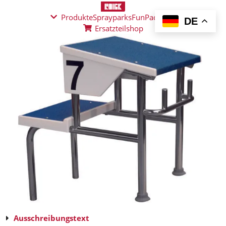
Produkte
Sprayparks
FunPad
News
DE
Ersatzteilshop
Ausschreibungstext