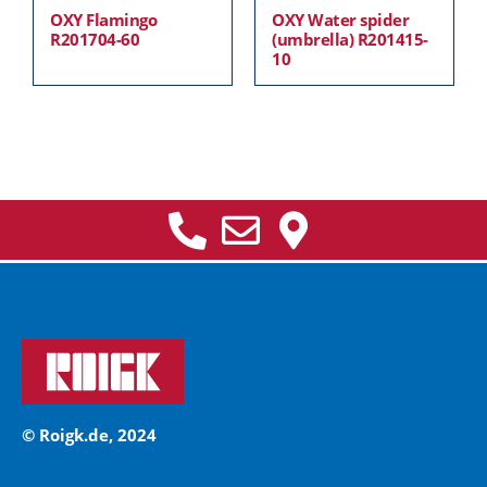
OXY Flamingo
OXY Water spider
R201704-60
(umbrella) R201415-
10
© Roigk.de, 2024