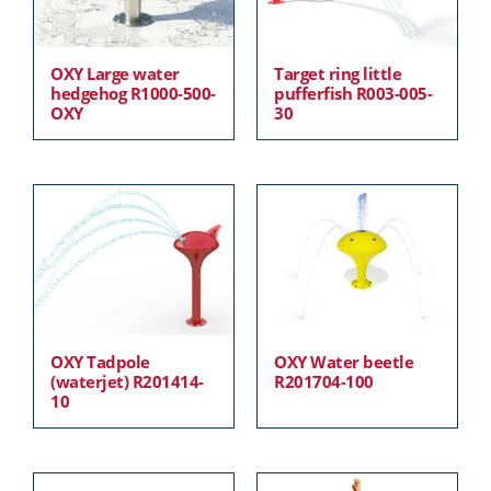
OXY Large water
Target ring little
hedgehog R1000-500-
pufferfish R003-005-
OXY
30
OXY Tadpole
OXY Water beetle
(waterjet) R201414-
R201704-100
10