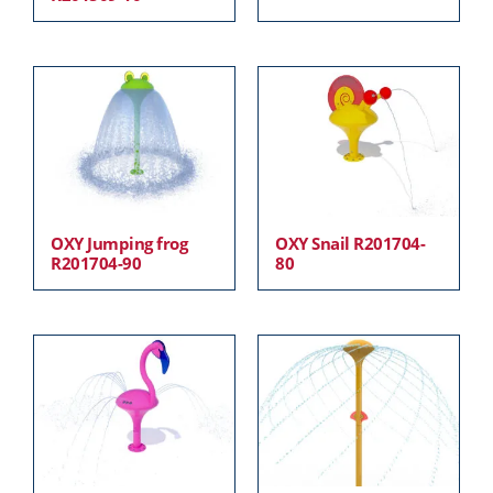
OXY Jumping frog
OXY Snail R201704-
R201704-90
80