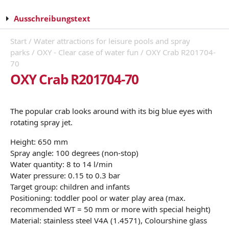
Ausschreibungstext
Start
/
Water attractions for leisure pools and spray
parks
/
OXY - Clear case of water fun
/ OXY Crab R201704-
70
OXY Crab R201704-70
The popular crab looks around with its big blue eyes with
rotating spray jet.
Height: 650 mm
Spray angle: 100 degrees (non-stop)
Water quantity: 8 to 14 l/min
Water pressure: 0.15 to 0.3 bar
Target group: children and infants
Positioning: toddler pool or water play area (max.
recommended WT = 50 mm or more with special height)
Material: stainless steel V4A (1.4571), Colourshine glass