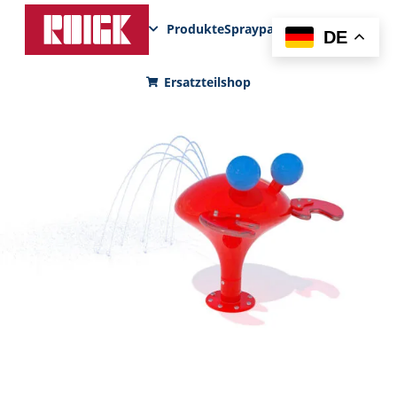
Produkte
Sprayparks
FunPad
News
DE
Ersatzteilshop