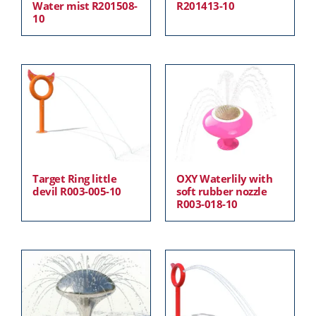
Water mist R201508-
R201413-10
10
Target Ring little
OXY Waterlily with
devil R003-005-10
soft rubber nozzle
R003-018-10