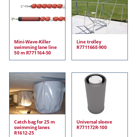
Mini-Wave-Killer
Line trolley
swimming lane line
R771166E-900
50 m R771164-50
Catch bag for 25 m
Universal sleeve
swimming lanes
R771172R-100
R1612-25