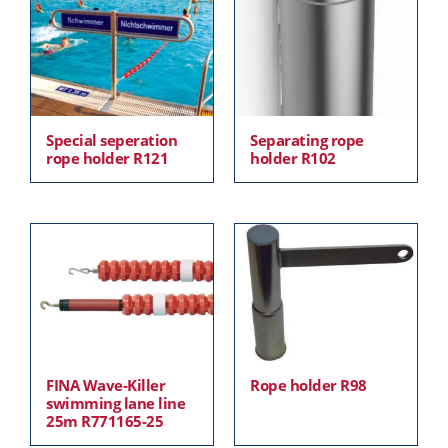
Special seperation
Separating rope
rope holder R121
holder R102
FINA Wave-Killer
Rope holder R98
swimming lane line
25m R771165-25