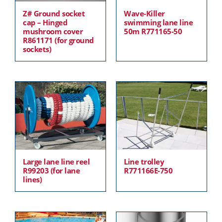
Z# Ground socket
Wave-Killer
cap – Hinged
swimming lane line
mushroom cover
50m R771165-50
R861171 (for ground
sockets)
Large lane line reel
Line trolley
R99203 (for lane
R771166E-750
lines)