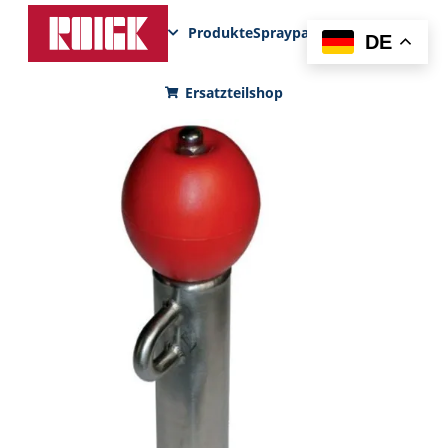
Produkte
Sprayparks
FunPad
News
DE
Ersatzteilshop