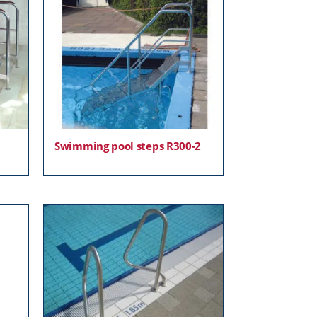
Swimming pool steps R300-2