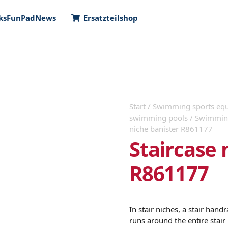
ks
FunPad
News
Ersatzteilshop
Start
/
Swimming sports equ
swimming pools
/
Swimming 
niche banister R861177
Staircase 
R861177
In stair niches, a stair hand
runs around the entire stair 