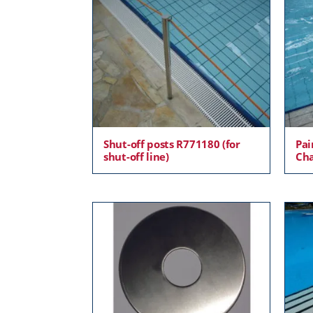
Shut-off posts R771180 (for
Pai
shut-off line)
Cha