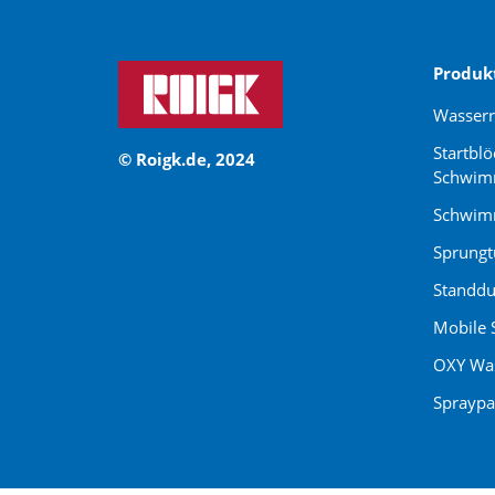
Produk
Wasser
Startblö
© Roigk.de, 2024
Schwim
Schwimm
Sprung
Standdu
Mobile 
OXY Was
Spraypa