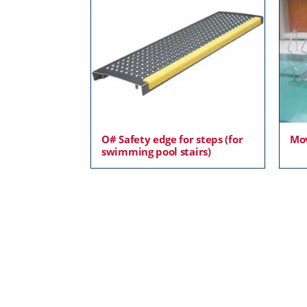
O# Safety edge for steps (for
Mov
swimming pool stairs)