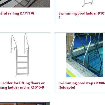
tral railing R771178
Swimming pool ladder R10
1
 ladder for lifting floors or
Swimming pool steps R300
sing ladder niche R1010-9
(foldable)