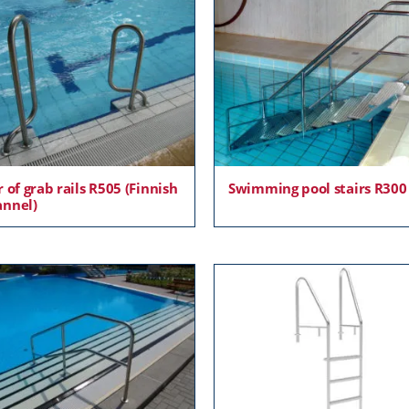
r of grab rails R505 (Finnish
Swimming pool stairs R300
nnel)