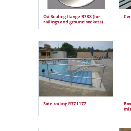
O# Sealing flange R788 (for
Cen
railings and ground sockets)
Side railing R771177
Box
mis