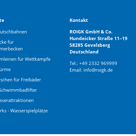
te
Kontakt
rutschbahnen
ROIGK GmbH & Co.
Hundeicker Straße 11–19
cke für
58285 Gevelsberg
merbecken
Deutschland
leinen für Wettkämpfe
Tel.: +49 2332 969999
türme
Email: info@roigk.de
schen für Freibäder
Website Erstellung:
Schwimmbadlifter
jaegermediagroup.de
serattraktionen
rks - Wasserspielplätze