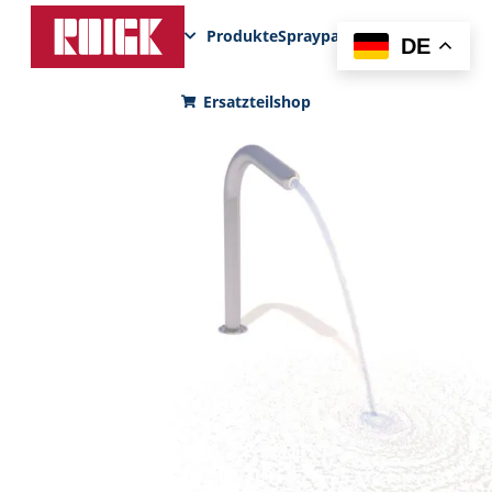
Produkte
Sprayparks
FunPad
News
DE
Ersatzteilshop