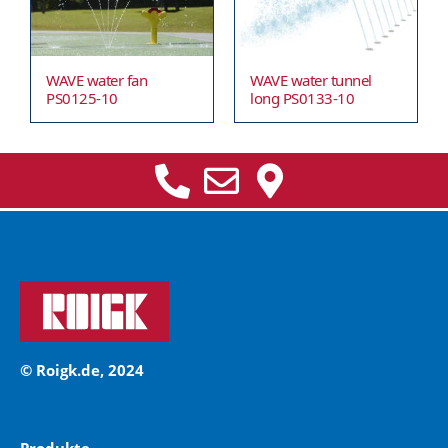
WAVE water fan
WAVE water tunnel
PS0125-10
long PS0133-10
© Roigk.de, 2024
Produkte