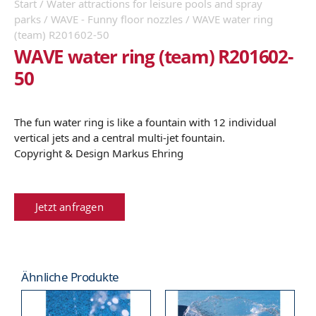
Start
/
Water attractions for leisure pools and spray
parks
/
WAVE - Funny floor nozzles
/ WAVE water ring
(team) R201602-50
WAVE water ring (team) R201602-
50
The fun water ring is like a fountain with 12 individual
vertical jets and a central multi-jet fountain.
Copyright & Design Markus Ehring
Jetzt anfragen
Ähnliche Produkte