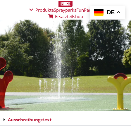
Produkte
Sprayparks
FunPad
News
DE
Ersatzteilshop
Ausschreibungstext