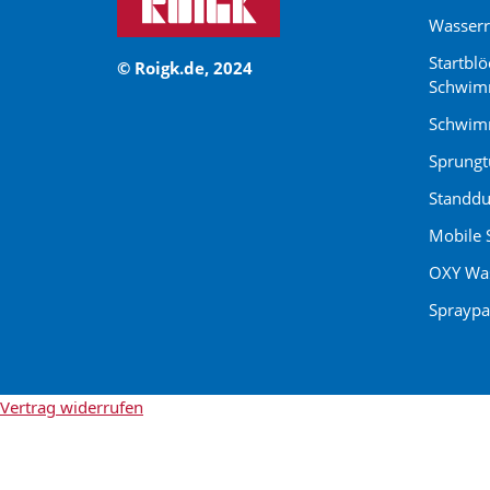
Wasser
Startblö
© Roigk.de, 2024
Schwim
Schwimm
Sprung
Standdu
Mobile 
OXY Was
Spraypa
Vertrag widerrufen