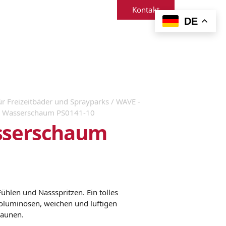
Kontakt
DE
ür Freizeitbäder und Sprayparks
/
WAVE -
 Wasserschaum PS0141-10
serschaum
hlen und Nassspritzen. Ein tolles
oluminösen, weichen und luftigen
taunen.