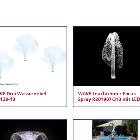
E Drei Wassernebel
WAVE Leuchtender Focus
139-10
Spray R201907-310 mit LED