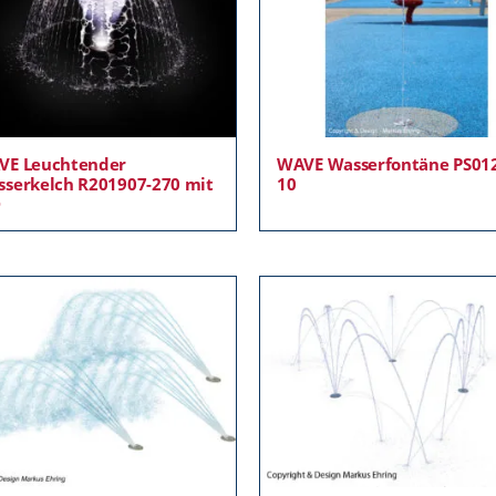
VE Leuchtender
WAVE Wasserfontäne PS01
serkelch R201907-270 mit
10
D