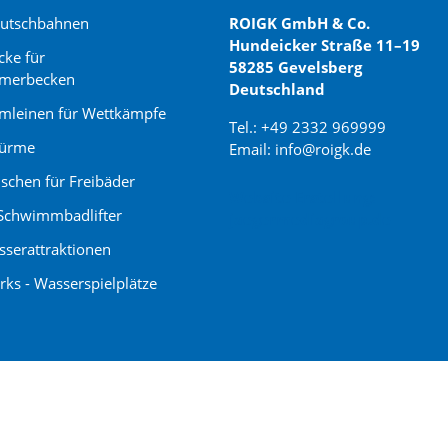
rutschbahnen
ROIGK GmbH & Co.
Hundeicker Straße 11–19
cke für
58285 Gevelsberg
merbecken
Deutschland
leinen für Wettkämpfe
Tel.: +49 2332 969999
türme
Email: info@roigk.de
schen für Freibäder
Website Erstellung:
Schwimmbadlifter
jaegermediagroup.de
serattraktionen
rks - Wasserspielplätze