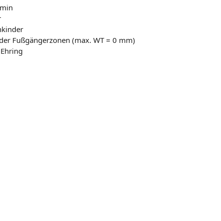
/min
r
nkinder
 oder Fußgängerzonen (max. WT = 0 mm)
 Ehring