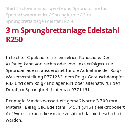
Start
/
Schwimmsportgeräte und Sprungtürme für
Sportschwimmbäder
/
Sprungtürme
/ 3 m
Sprungbrettanlage Edelstahl R250
3 m Sprungbrettanlage Edelstahl
R250
In leichter Optik auf einer einzelnen Rundsäule. Der
Aufstieg kann von rechts oder von links erfolgen. Die
Sprunganlage ist ausgerüstet für die Aufnahme der Roigk
Walzenverstellung R771252, dem Roigk Geräuschdämpfer
R32 und dem Roigk Endlager R31 oder alternativ für den
Durafirm Sprungbrett-Unterbau R771161.
Benötigte Mindestwassertiefe gemäß Norm: 3.700 mm
Material: Belag GfK, Edelstahl 1.4571 (316Ti) elektropoliert
Auf Wunsch kann die Anlage zusätzlich farbig beschichtet
werden.