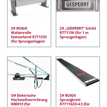
Z# ROIGK
Z# „GESPERRT“ Schild
Walzenrolle
R771156 (für 1 m
feststehend R771253
Sprunganlagen)
(für Sprunganlagen)
O# Elektrische
Z# ROIGK
Hochstellvorrichtung
Sprungbrett
R8001E (für
R771162D-4.5 (für