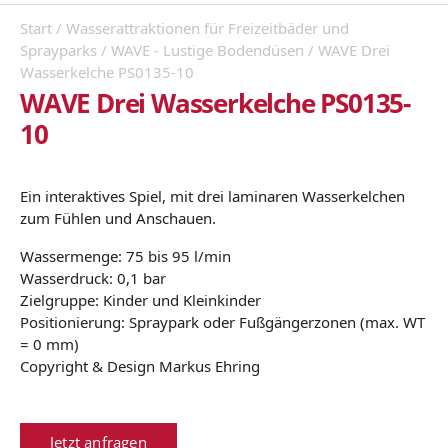
Start
/
Wasserattraktionen für Freizeitbäder und
Sprayparks
/
WAVE - Lustige Bodendüsen
/ WAVE Drei
Wasserkelche PS0135-10
WAVE Drei Wasserkelche PS0135-
10
Ein interaktives Spiel, mit drei laminaren Wasserkelchen
zum Fühlen und Anschauen.
Wassermenge: 75 bis 95 l/min
Wasserdruck: 0,1 bar
Zielgruppe: Kinder und Kleinkinder
Positionierung: Spraypark oder Fußgängerzonen (max. WT
= 0 mm)
Copyright & Design Markus Ehring
Jetzt anfragen