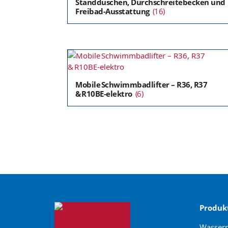
Standduschen, Durchschreitebecken und
Freibad-Ausstattung
(16)
Mobile Schwimmbadlifter – R36, R37
& R10BE‑elektro
(6)
Produk
Wasser