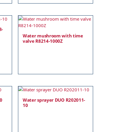
8-
Water mushroom with time
valve R8214-1000Z
10
Water sprayer DUO R202011-
10