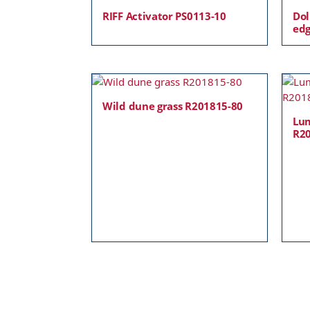
RIFF Activator PS0113-10
Dol
edg
Wild dune grass R201815-80
Lum
R2