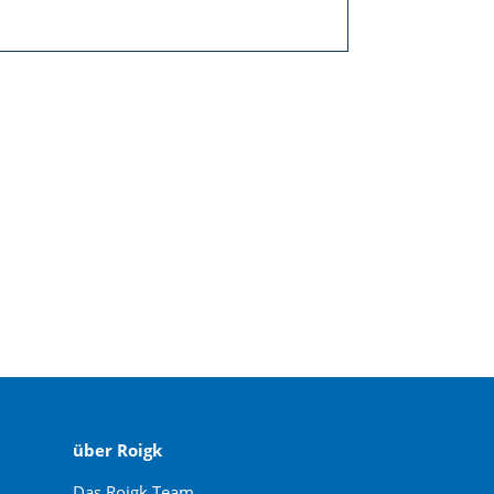
über Roigk
Das Roigk Team