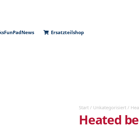
ks
FunPad
News
Ersatzteilshop
Start
/
Unkategorisiert
/ Hea
Heated be