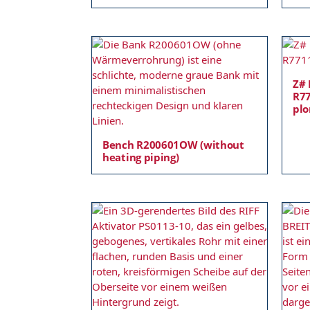
Z# 
R77
plo
Bench R200601OW (without
heating piping)