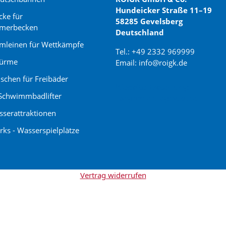
Hundeicker Straße 11–19
cke für
58285 Gevelsberg
merbecken
Deutschland
leinen für Wettkämpfe
Tel.: +49 2332 969999
türme
Email: info@roigk.de
schen für Freibäder
Website Erstellung:
Schwimmbadlifter
jaegermediagroup.de
serattraktionen
rks - Wasserspielplätze
Vertrag widerrufen