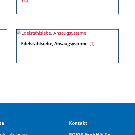
Edelstahlsiebe, Ansaugsysteme
(4)
te
Kontakt
rutschbahnen
ROIGK GmbH & Co.