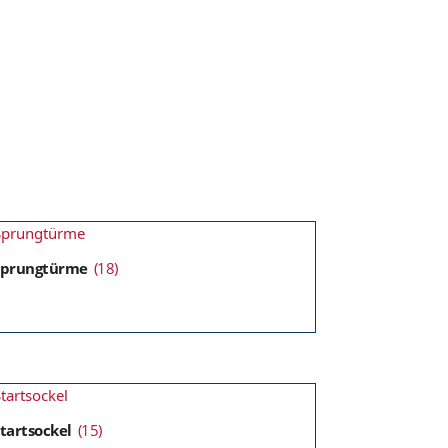
Sprungtürme
(18)
tartsockel
(15)