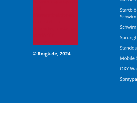
Startblö
Schwim
Schwimm
Sprung
Standdu
© Roigk.de, 2024
Mobile 
OXY Was
Spraypa