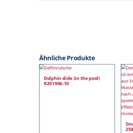
Ähnliche Produkte
Dolphin slide (in the pool)
R201906-10
Sma
25