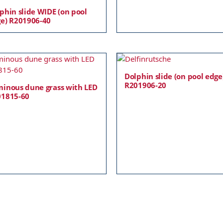
phin slide WIDE (on pool
e) R201906-40
Dolphin slide (on pool edge
R201906-20
inous dune grass with LED
01815-60